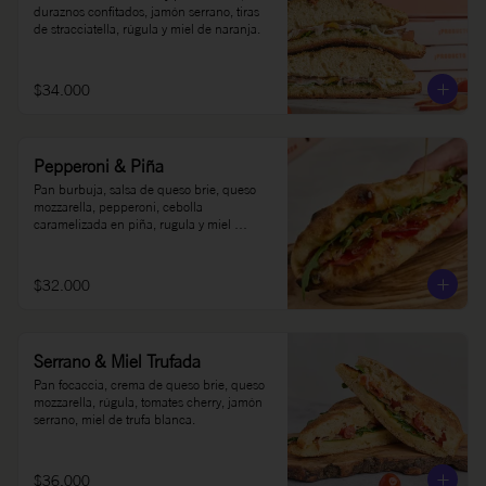
duraznos confitados, jamón serrano, tiras 
de stracciatella, rúgula y miel de naranja.
$34.000
Pepperoni & Piña
Pan burbuja, salsa de queso brie, queso 
mozzarella, pepperoni, cebolla 
caramelizada en piña, rugula y miel 
picante Oh Honey al gusto.
$32.000
Serrano & Miel Trufada
Pan focaccia, crema de queso brie, queso 
mozzarella, rúgula, tomates cherry, jamón 
serrano, miel de trufa blanca.
$36.000