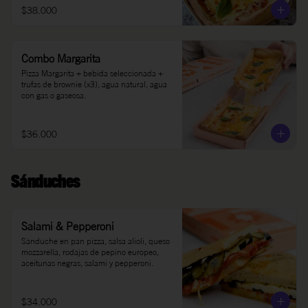
$38.000
Combo Margarita
Pizza Margarita + bebida seleccionada + 
trufas de brownie (x3), agua natural, agua 
con gas o gaseosa.
$36.000
Sánduches
Salami & Pepperoni
Sánduche en pan pizza, salsa alioli, queso 
mozzarella, rodajas de pepino europeo, 
aceitunas negras, salami y pepperoni.
$34.000