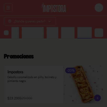
Abrir menu de navegación
Login
¿Dónde quieres pedir?
Ensaladas
Pizzas dulces
Postres
Bebidas
Cervezas
Promociones
-
20
%
Impostora
Cebolla caramelizada en piña, tocineta y 
pimienta negra.
$23.200
$29.000