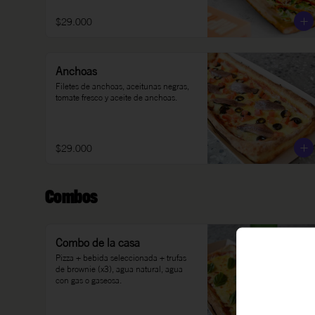
$29.000
Anchoas
Filetes de anchoas, aceitunas negras, 
tomate fresco y aceite de anchoas.
$29.000
Combos
Combo de la casa
Pizza + bebida seleccionada + trufas 
de brownie (x3), agua natural, agua 
con gas o gaseosa.