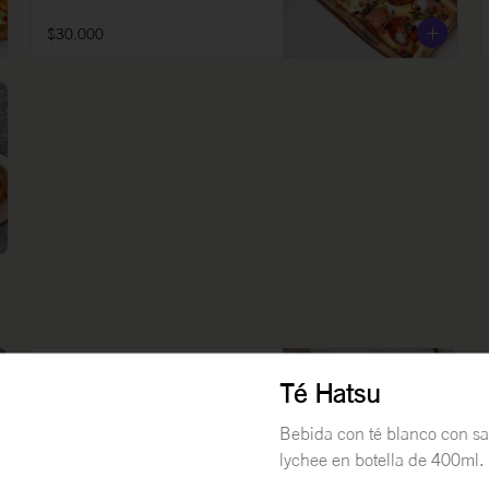
$30.000
Combo Margarita
Té Hatsu
Pizza Margarita + bebida seleccionada 
+ trufas de brownie (x3), agua natural, 
Bebida con té blanco con sa
agua con gas o gaseosa.
lychee en botella de 400ml.