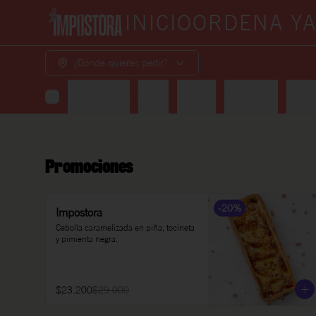
INICIO
ORDENA Y
¿Dónde quieres pedir?
Promociones
Pizzas
Combos
Sánduches
Ensal
Promociones
-
20
%
Impostora
Cebolla caramelizada en piña, tocineta 
y pimienta negra.
$23.200
$29.000