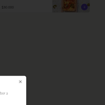
$30.000
Close
bor a