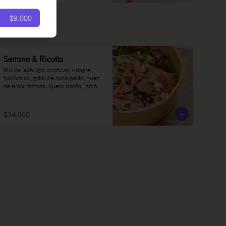
$9.000
Serrano & Ricotta
Mix de lechugas asiáticas, vinagre 
balsámico, gotas de salsa pesto, nuez 
de brasil tostada, queso ricotta, jamón 
serrano.
$34.000