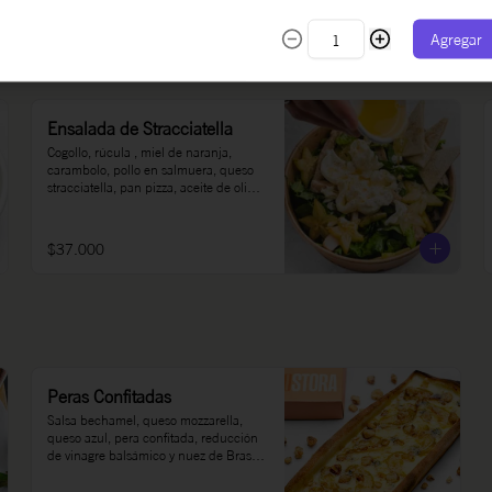
Agregar
Ensalada de Stracciatella
Cogollo, rúcula , miel de naranja, 
carambolo, pollo en salmuera, queso 
stracciatella, pan pizza, aceite de oliva, 
sal y pimienta.
$37.000
Peras Confitadas
Salsa bechamel, queso mozzarella, 
queso azul, pera confitada, reducción 
de vinagre balsámico y nuez de Brasil 
garrapiñada.