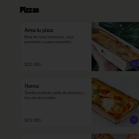
Pizzas
Arma tu pizza
Base de masa madurada, salsa 
pomodoro y queso mozzarella.
$22.000
Nonna
Tomate confitado, pesto de albahaca y 
tiras de stracciatella.
$29.000