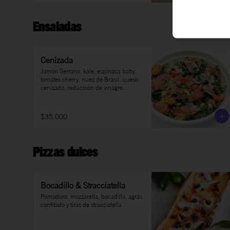
Ensaladas
Cenizada
Jamón Serrano, kale, espinaca baby, 
tomates cherry, nuez de Brasil, queso 
cenizado, reducción de vinagre 
balsámico, sal, pimienta, aceite de 
oliva.
$35.000
Pizzas dulces
Bocadillo & Stracciatella
Pomodoro, mozzarella, bocadillo, agrás 
confitado y tiras de stracciatella.