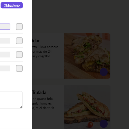
Obligatorio
Cordero & Cheddar
Sanduche en pan pizza. Lleva cordero 
salteado (cocinado por más de 24 
horas), queso cheddar y cogollos.
$35.000
Serrano & Miel Trufada
Pan focaccia, crema de queso brie, 
queso mozzarella, rúgula, tomates 
cherry, jamón serrano, miel de trufa 
blanca.
$36.000