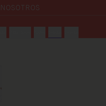
A
NOSOTROS
adas
Pizzas dulces
Postres
Bebidas
Cervezas