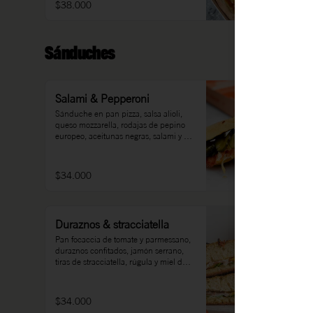
$38.000
Sánduches
Salami & Pepperoni
Sánduche en pan pizza, salsa alioli, 
queso mozzarella, rodajas de pepino 
europeo, aceitunas negras, salami y 
pepperoni.
$34.000
Duraznos & stracciatella
Pan focaccia de tomate y parmessano, 
duraznos confitados, jamón serrano, 
tiras de stracciatella, rúgula y miel de 
naranja.
$34.000