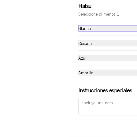
$36.000
Hatsu
Seleccione al menos 1
Blanco
Pollo & Pesto
Rosado
Sánduche en pan pizza, salsa pesto, 
queso mozzarella, tomate confitado, 
Azul
pollo, rúcula, y aceite de oliva.
Amarillo
$34.000
Instrucciones especiales
Pepperoni & Piña
Pan burbuja, salsa de queso brie, 
queso mozzarella, pepperoni, cebolla 
caramelizada en piña, rugula y miel 
picante Oh Honey al gusto.
$32.000