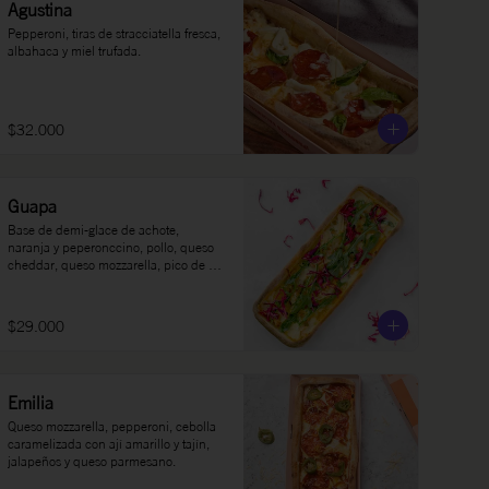
Agustina
Pepperoni, tiras de stracciatella fresca, 
albahaca y miel trufada.
$32.000
Guapa
Base de demi-glace de achote, 
naranja y peperonccino, pollo, queso 
cheddar, queso mozzarella, pico de 
gallo, col morada en limón, rúgula y 
sour cream.
$29.000
Emilia
Queso mozzarella, pepperoni, cebolla 
caramelizada con ají amarillo y tajín, 
jalapeños y queso parmesano.