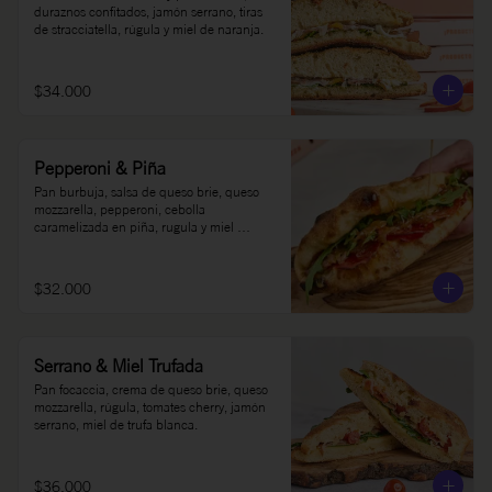
duraznos confitados, jamón serrano, tiras 
de stracciatella, rúgula y miel de naranja.
$34.000
Pepperoni & Piña
Pan burbuja, salsa de queso brie, queso 
mozzarella, pepperoni, cebolla 
caramelizada en piña, rugula y miel 
picante Oh Honey al gusto.
$32.000
Serrano & Miel Trufada
Pan focaccia, crema de queso brie, queso 
mozzarella, rúgula, tomates cherry, jamón 
serrano, miel de trufa blanca.
$36.000