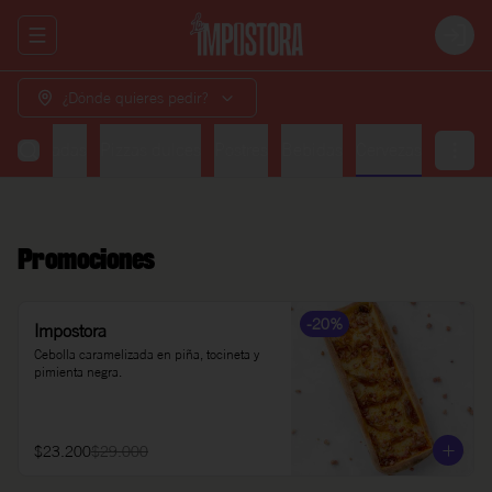
Abrir menu de navegación
Login
¿Dónde quieres pedir?
Ensaladas
Pizzas dulces
Postres
Bebidas
Cervezas
Promociones
-
20
%
Impostora
Cebolla caramelizada en piña, tocineta y 
pimienta negra.
$23.200
$29.000