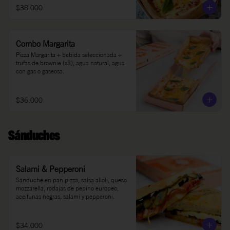
$38.000
Combo Margarita
Pizza Margarita + bebida seleccionada + 
trufas de brownie (x3), agua natural, agua 
con gas o gaseosa.
$36.000
Sánduches
Salami & Pepperoni
Sánduche en pan pizza, salsa alioli, queso 
mozzarella, rodajas de pepino europeo, 
aceitunas negras, salami y pepperoni.
$34.000