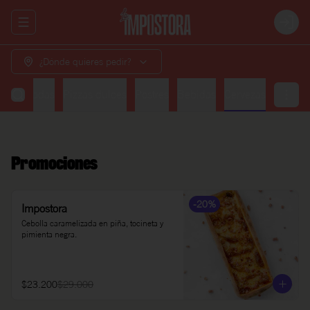
Abrir menu de navegación
Login
¿Dónde quieres pedir?
Ensaladas
Pizzas dulces
Postres
Bebidas
Cervezas
Promociones
-
20
%
Impostora
Cebolla caramelizada en piña, tocineta y 
pimienta negra.
$23.200
$29.000