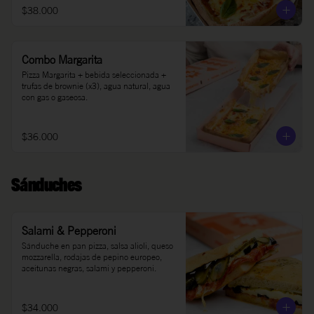
$38.000
Combo Margarita
Pizza Margarita + bebida seleccionada + 
trufas de brownie (x3), agua natural, agua 
con gas o gaseosa.
$36.000
Sánduches
Salami & Pepperoni
Sánduche en pan pizza, salsa alioli, queso 
mozzarella, rodajas de pepino europeo, 
aceitunas negras, salami y pepperoni.
$34.000