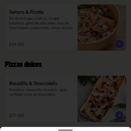
Serrano & Ricotta
Mix de lechugas asiáticas, vinagre 
balsámico, gotas de salsa pesto, nuez de 
brasil tostada, queso ricotta, jamón serrano.
$34.000
Pizzas dulces
Bocadillo & Stracciatella
Pomodoro, mozzarella, bocadillo, agrás 
confitado y tiras de stracciatella.
$27.000