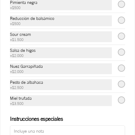
Pimienta negra
+
$500
Reducción de balsámico
+
$500
Sour cream
+
$1.500
Conócenos
Salsa de higos
Zona de Delivery
+
$2.000
Términos y condiciones
Nuez Garrapiñada
+
$2.000
Política de privacidad
Pesto de albahaca
Redes sociales
+
$2.500
Miel trufada
Instagram
+
$3.500
Facebook
Instrucciones especiales
Mi cuenta