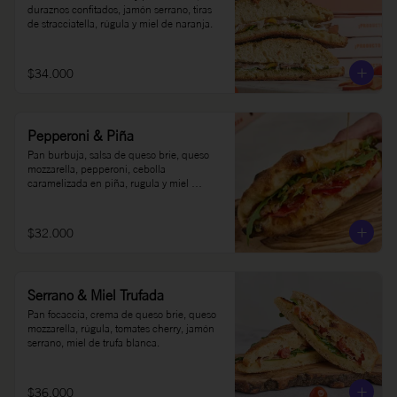
duraznos confitados, jamón serrano, tiras 
de stracciatella, rúgula y miel de naranja.
$34.000
Pepperoni & Piña
Pan burbuja, salsa de queso brie, queso 
mozzarella, pepperoni, cebolla 
caramelizada en piña, rugula y miel 
picante Oh Honey al gusto.
$32.000
Serrano & Miel Trufada
Pan focaccia, crema de queso brie, queso 
mozzarella, rúgula, tomates cherry, jamón 
serrano, miel de trufa blanca.
$36.000