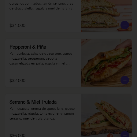
duraznos confitados, jamón serrano, tiras 
de stracciatella, rúgula y miel de naranja.
$34.000
Pepperoni & Piña
Pan burbuja, salsa de queso brie, queso 
mozzarella, pepperoni, cebolla 
caramelizada en piña, rugula y miel 
picante Oh Honey al gusto.
$32.000
Serrano & Miel Trufada
Pan focaccia, crema de queso brie, queso 
mozzarella, rúgula, tomates cherry, jamón 
serrano, miel de trufa blanca.
$36.000