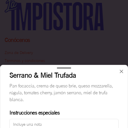
Conócenos
Zona de Delivery
Términos y condiciones
Política de privacidad
Serrano & Miel Trufada
Redes sociales
Pan focaccia, crema de queso brie, queso mozzarella,
rúgula, tomates cherry, jamón serrano, miel de trufa
Instagram
blanca.
Facebook
Instrucciones especiales
Mi cuenta