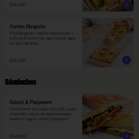
$38.000
Combo Margarita
Pizza Margarita + bebida seleccionada + 
trufas de brownie (x3), agua natural, agua 
con gas o gaseosa.
$36.000
Sánduches
Salami & Pepperoni
Sánduche en pan pizza, salsa alioli, queso 
mozzarella, rodajas de pepino europeo, 
aceitunas negras, salami y pepperoni.
$34.000