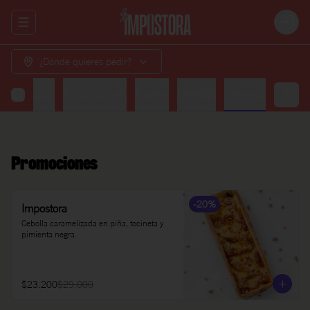
Abrir menu de navegación
Login
¿Dónde quieres pedir?
Ensaladas
Pizzas dulces
Postres
Bebidas
Cervezas
Promociones
-
20
%
Impostora
Cebolla caramelizada en piña, tocineta y 
pimienta negra.
$23.200
$29.000