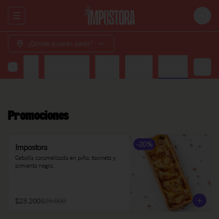
Abrir menu de navegación
Login
¿Dónde quieres pedir?
Ensaladas
Pizzas dulces
Postres
Bebidas
Cervezas
Promociones
-
20
%
Impostora
Cebolla caramelizada en piña, tocineta y 
pimienta negra.
$23.200
$29.000