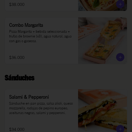
$38.000
Combo Margarita
Pizza Margarita + bebida seleccionada + 
trufas de brownie (x3), agua natural, agua 
con gas o gaseosa.
$36.000
Sánduches
Salami & Pepperoni
Sánduche en pan pizza, salsa alioli, queso 
mozzarella, rodajas de pepino europeo, 
aceitunas negras, salami y pepperoni.
$34.000