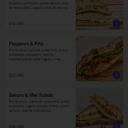
duraznos confitados, jamón serrano, tiras 
de stracciatella, rúgula y miel de naranja.
$34.000
Pepperoni & Piña
Pan burbuja, salsa de queso brie, queso 
mozzarella, pepperoni, cebolla 
caramelizada en piña, rugula y miel 
picante Oh Honey al gusto.
$32.000
Serrano & Miel Trufada
Pan focaccia, crema de queso brie, queso 
mozzarella, rúgula, tomates cherry, jamón 
serrano, miel de trufa blanca.
$36.000