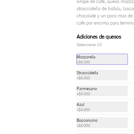
sirope de café, queso mozza
stracciatella de búfala, lasc
$30.000
chocolate y un poco mas de 
café por encima para termina
Adiciones de quesos
Seleccione 10
Mozzarella
+
$6.000
Stracciatella
+
$6.000
Parmesano
+
$4.000
Combo Margarita
Azul
Pizza Margarita + bebida seleccionada 
+
$4.000
+ trufas de brownie (x3), agua natural, 
agua con gas o gaseosa.
Bocconcino
+
$4.000