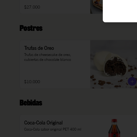
$27.000
Postres
Trufas de Oreo
Trufas de cheesecake de oreo, 
cubiertas de chocolate blanco
$10.000
Bebidas
Coca-Cola Original
Coca-Cola sabor original PET 400 ml