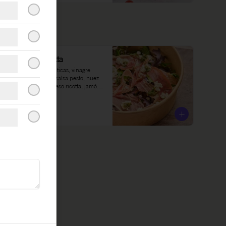
Serrano & Ricotta
Mix de lechugas asiáticas, vinagre 
balsámico, gotas de salsa pesto, nuez 
de brasil tostada, queso ricotta, jamón 
serrano.
$34.000