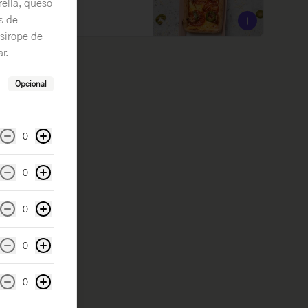
rella, queso
as de
$30.000
sirope de
r.
Opcional
0
0
0
0
0