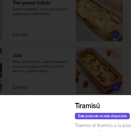
Tres quesos trufada
Queso mozzarella, queso bocconcino, 
queso azul y miel trufada.
$29.000
Julia
Pesto de albahaca, queso mozzarella, 
lascas de queso parmesano, jamón 
serrano y aceite trufado.
$29.000
Tiramisú
Matilde
Pomodoro picante, queso mozzarella, 
Este producto no esta disponible
salami, pepperoni, boconccino y 
picadillo de jalapeños, tomate y 
Traemos el tiramisú a la pizz
cilantro.