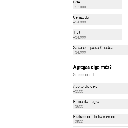
$36.000
Brie
+
$3.000
Cenizado
+
$4.000
Tilsit
+
$4.000
Pollo & Pesto
Sánduche en pan pizza, salsa pesto, 
Salsa de queso Cheddar
queso mozzarella, tomate confitado, 
+
$4.000
pollo, rúcula, y aceite de oliva.
Agregas algo más?
$34.000
Seleccione 1
Aceite de oliva
Pepperoni & Piña
+
$500
Pan burbuja, salsa de queso brie, 
Pimienta negra
queso mozzarella, pepperoni, cebolla 
+
$500
caramelizada en piña, rugula y miel 
picante Oh Honey al gusto.
Reducción de balsámico
+
$500
$32.000