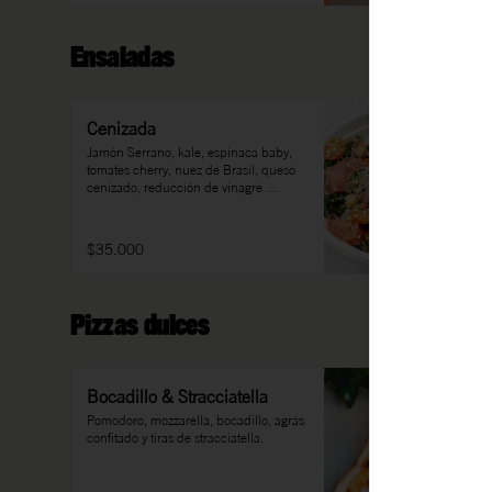
Ensaladas
Cenizada
Jamón Serrano, kale, espinaca baby, 
tomates cherry, nuez de Brasil, queso 
cenizado, reducción de vinagre 
balsámico, sal, pimienta, aceite de 
oliva.
$35.000
Pizzas dulces
Bocadillo & Stracciatella
Pomodoro, mozzarella, bocadillo, agrás 
confitado y tiras de stracciatella.