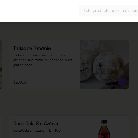
$27.000
Este producto no esta dispon
Trufas de Brownie
Trufas de brownie melcochudo con 
azúcar pulverizada, rellenas con nuez 
garrapiñada.
$6.000
Coca-Cola Sin Azúcar
Coca-Cola sin azúcar PET 400 ml