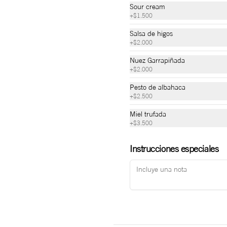
Sour cream
+
$1.500
Salsa de higos
+
$2.000
Ensalada de Stracciatella
Nuez Garrapiñada
+
$2.000
Cogollo, rúcula , miel de naranja, 
carambolo, pollo en salmuera, queso 
stracciatella, pan pizza, aceite de oliva, 
Pesto de albahaca
sal y pimienta.
+
$2.500
Miel trufada
$37.000
+
$3.500
Instrucciones especiales
Peras Confitadas
Salsa bechamel, queso mozzarella, 
queso azul, pera confitada, reducción 
de vinagre balsámico y nuez de Brasil 
garrapiñada.