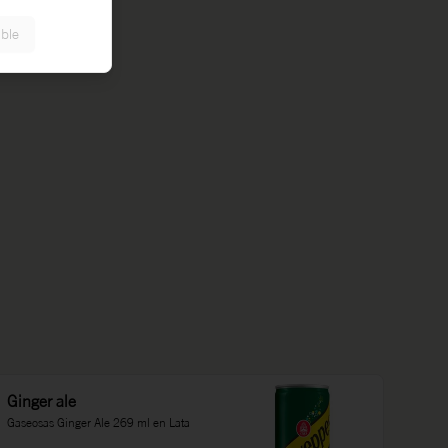
ible
Ginger ale
Gaseosas Ginger Ale 269 ml en Lata