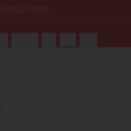
A
NOSOTROS
adas
Pizzas dulces
Postres
Bebidas
Cervezas