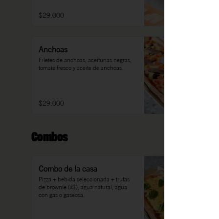
$29.000
Anchoas
Filetes de anchoas, aceitunas negras, 
tomate fresco y aceite de anchoas.
$29.000
Combos
Combo de la casa
Pizza + bebida seleccionada + trufas 
de brownie (x3), agua natural, agua 
con gas o gaseosa.