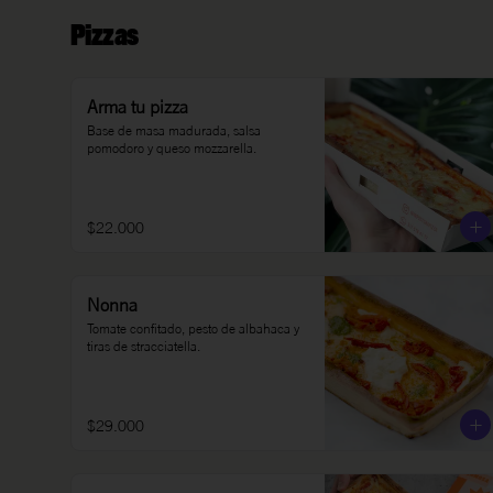
Pizzas
Arma tu pizza
Base de masa madurada, salsa 
pomodoro y queso mozzarella.
$22.000
Nonna
Tomate confitado, pesto de albahaca y 
tiras de stracciatella.
$29.000