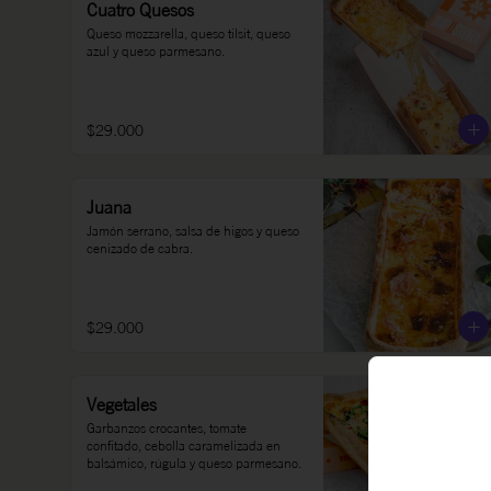
Cuatro Quesos
Queso mozzarella, queso tilsit, queso 
azul y queso parmesano.
$29.000
Juana
Jamón serrano, salsa de higos y queso 
cenizado de cabra.
$29.000
Vegetales
Garbanzos crocantes, tomate 
confitado, cebolla caramelizada en 
balsámico, rúgula y queso parmesano.