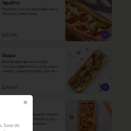
Agustina
Pepperoni, tiras de stracciatella fresca, 
albahaca y miel trufada.
$32.000
Guapa
Base de demi-glace de achote, 
naranja y peperonccino, pollo, queso 
cheddar, queso mozzarella, pico de 
gallo, col morada en limón, rúgula y 
sour cream.
$29.000
Emilia
Close
Queso mozzarella, pepperoni, cebolla 
caramelizada con ají amarillo y tajín, 
jalapeños y queso parmesano.
a. base de