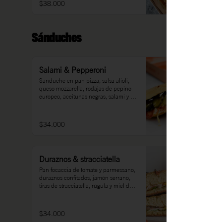
$38.000
Sánduches
Salami & Pepperoni
Sánduche en pan pizza, salsa alioli, 
queso mozzarella, rodajas de pepino 
europeo, aceitunas negras, salami y 
pepperoni.
$34.000
Duraznos & stracciatella
Pan focaccia de tomate y parmessano, 
duraznos confitados, jamón serrano, 
tiras de stracciatella, rúgula y miel de 
naranja.
$34.000