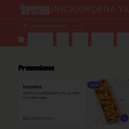
INICIO
ORDENA Y
¿Dónde quieres pedir?
Promociones
Pizzas
Combos
Sánduches
Ensal
Promociones
-
20
%
Impostora
Cebolla caramelizada en piña, tocineta 
y pimienta negra.
$23.200
$29.000