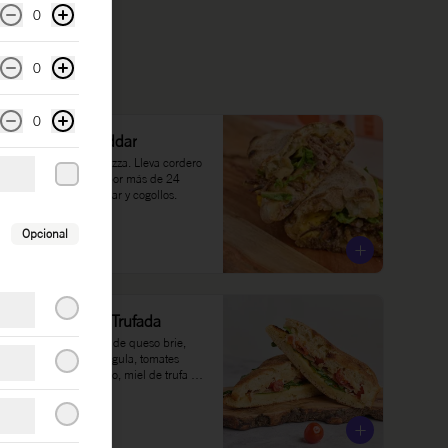
0
0
0
Cordero & Cheddar
Sanduche en pan pizza. Lleva cordero 
salteado (cocinado por más de 24 
horas), queso cheddar y cogollos.
Opcional
$35.000
Serrano & Miel Trufada
Pan focaccia, crema de queso brie, 
queso mozzarella, rúgula, tomates 
cherry, jamón serrano, miel de trufa 
blanca.
$36.000