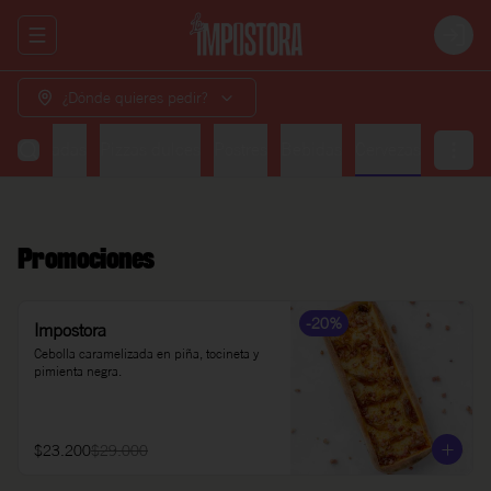
Abrir menu de navegación
Login
¿Dónde quieres pedir?
Ensaladas
Pizzas dulces
Postres
Bebidas
Cervezas
Promociones
-
20
%
Impostora
Cebolla caramelizada en piña, tocineta y 
pimienta negra.
$23.200
$29.000