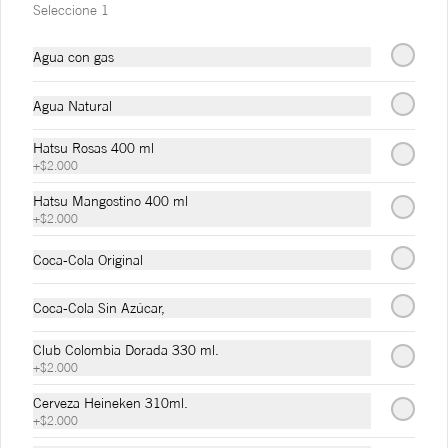
Seleccione 1
Serrano & Ricotta
Agua con gas
Mix de lechugas asiáticas, vinagre 
balsámico, gotas de salsa pesto, nuez de 
brasil tostada, queso ricotta, jamón serrano.
Agua Natural
Hatsu Rosas 400 ml
$34.000
+
$2.000
Hatsu Mangostino 400 ml
Pizzas dulces
+
$2.000
Coca-Cola Original
Bocadillo & Stracciatella
Coca-Cola Sin Azúcar,
Pomodoro, mozzarella, bocadillo, agrás 
confitado y tiras de stracciatella.
Club Colombia Dorada 330 ml.
+
$2.000
$27.000
Cerveza Heineken 310ml.
+
$2.000