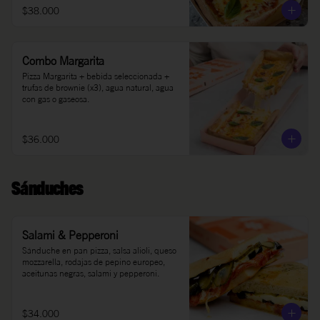
$38.000
Combo Margarita
Pizza Margarita + bebida seleccionada + 
trufas de brownie (x3), agua natural, agua 
con gas o gaseosa.
$36.000
Sánduches
Salami & Pepperoni
Sánduche en pan pizza, salsa alioli, queso 
mozzarella, rodajas de pepino europeo, 
aceitunas negras, salami y pepperoni.
$34.000