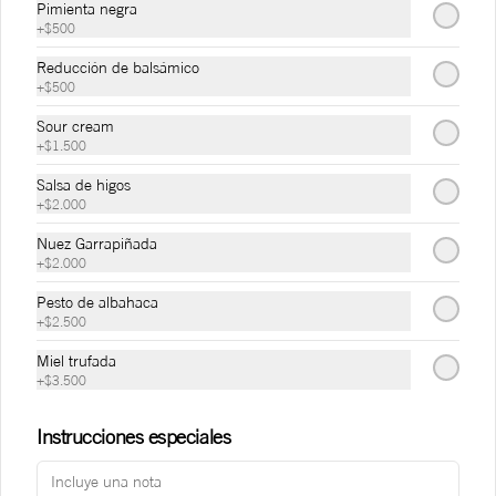
Pimienta negra
+
$500
Reducción de balsámico
+
$500
Sour cream
+
$1.500
Conócenos
Salsa de higos
Zona de Delivery
+
$2.000
Términos y condiciones
Nuez Garrapiñada
+
$2.000
Política de privacidad
Pesto de albahaca
Redes sociales
+
$2.500
Miel trufada
Instagram
+
$3.500
Facebook
Instrucciones especiales
Mi cuenta