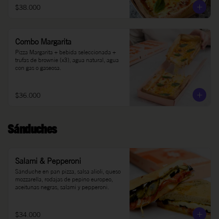
$38.000
Combo Margarita
Pizza Margarita + bebida seleccionada + 
trufas de brownie (x3), agua natural, agua 
con gas o gaseosa.
$36.000
Sánduches
Salami & Pepperoni
Sánduche en pan pizza, salsa alioli, queso 
mozzarella, rodajas de pepino europeo, 
aceitunas negras, salami y pepperoni.
$34.000