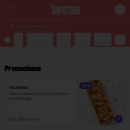
Abrir menu de navegación
Login
¿Dónde quieres pedir?
Ensaladas
Pizzas dulces
Postres
Bebidas
Cervezas
Promociones
-
20
%
Impostora
Cebolla caramelizada en piña, tocineta y 
pimienta negra.
$23.200
$29.000