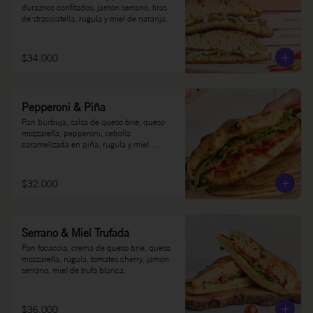
duraznos confitados, jamón serrano, tiras 
de stracciatella, rúgula y miel de naranja.
$34.000
Pepperoni & Piña
Pan burbuja, salsa de queso brie, queso 
mozzarella, pepperoni, cebolla 
caramelizada en piña, rugula y miel 
picante Oh Honey al gusto.
$32.000
Serrano & Miel Trufada
Pan focaccia, crema de queso brie, queso 
mozzarella, rúgula, tomates cherry, jamón 
serrano, miel de trufa blanca.
$36.000