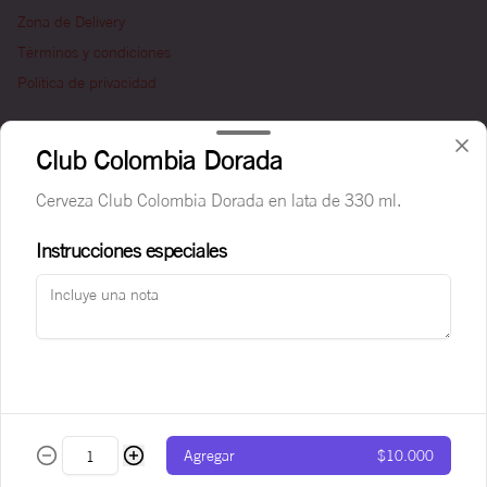
Zona de Delivery
Términos y condiciones
Política de privacidad
Redes sociales
Club Colombia Dorada
Instagram
Cerveza Club Colombia Dorada en lata de 330 ml.
Facebook
Instrucciones especiales
Mi cuenta
Pedir
Iniciar sesión
Powered by
Agregar
$10.000