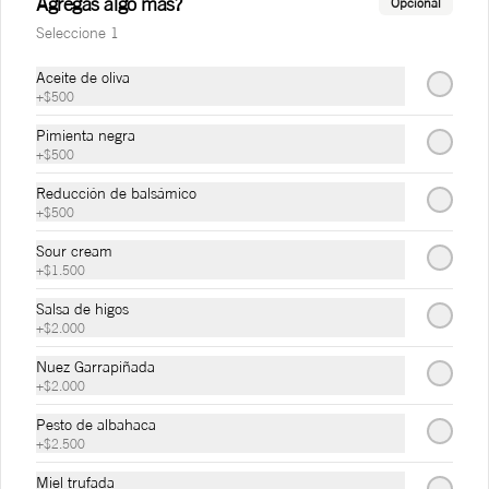
Agregas algo más?
Opcional
Seleccione 1
Aceite de oliva
+
$500
Pimienta negra
+
$500
Reducción de balsámico
+
$500
Sour cream
+
$1.500
Conócenos
Salsa de higos
Zona de Delivery
+
$2.000
Términos y condiciones
Nuez Garrapiñada
+
$2.000
Política de privacidad
Pesto de albahaca
Redes sociales
+
$2.500
Miel trufada
Instagram