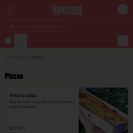
Abrir menu de navegación
Login
¿Dónde quieres pedir?
Pizzas
La Impostora
Pizzas
Pizzas
Arma tu pizza
Base de masa madurada, salsa pomodoro y 
queso mozzarella.
$22.000