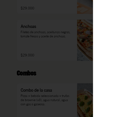
$29.000
Anchoas
Filetes de anchoas, aceitunas negras, 
tomate fresco y aceite de anchoas.
$29.000
Combos
Combo de la casa
Pizza + bebida seleccionada + trufas 
de brownie (x3), agua natural, agua 
con gas o gaseosa.