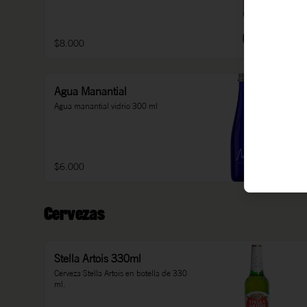
$8.000
Agua Manantial
Agua manantial vidrio 300 ml
$6.000
Cervezas
Stella Artois 330ml
Cerveza Stella Artois en botella de 330 
ml.