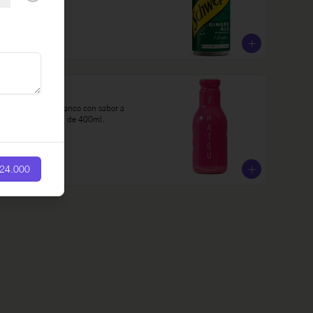
$8.000
Té Hatsu
Bebida con té blanco con sabor a 
lychee en botella de 400ml.
24.000
$9.000