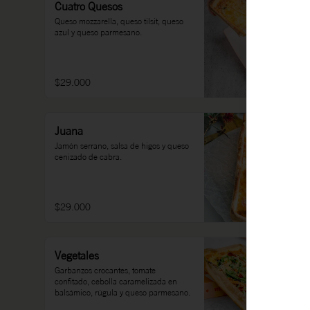
Cuatro Quesos
Queso mozzarella, queso tilsit, queso 
azul y queso parmesano.
$29.000
Juana
Jamón serrano, salsa de higos y queso 
cenizado de cabra.
$29.000
Vegetales
Garbanzos crocantes, tomate 
confitado, cebolla caramelizada en 
balsámico, rúgula y queso parmesano.