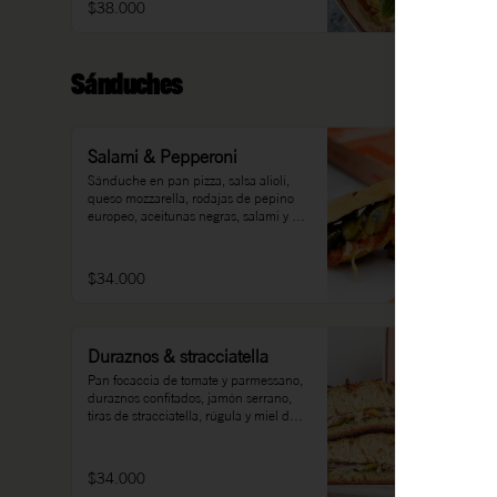
$38.000
Sánduches
Salami & Pepperoni
Sánduche en pan pizza, salsa alioli, 
queso mozzarella, rodajas de pepino 
europeo, aceitunas negras, salami y 
pepperoni.
$34.000
Duraznos & stracciatella
Pan focaccia de tomate y parmessano, 
duraznos confitados, jamón serrano, 
tiras de stracciatella, rúgula y miel de 
naranja.
$34.000