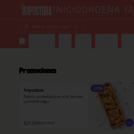
INICIO
ORDENA Y
¿Dónde quieres pedir?
Promociones
Pizzas
Combos
Sánduches
Ensal
Promociones
-
20
%
Impostora
Cebolla caramelizada en piña, tocineta 
y pimienta negra.
$23.200
$29.000