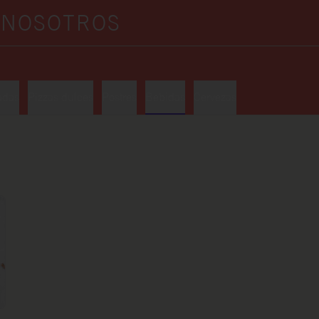
A
NOSOTROS
adas
Pizzas dulces
Postres
Bebidas
Cervezas