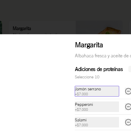
Margarita
Albahaca fresca y aceite de oliva.
Margarita
Albahaca fresca y aceite de o
$24.000
Adiciones de proteínas
Seleccione 10
Chorizo & Stracciatella
Chorizo español, tiras de queso 
Jamón serrano
stracciatella y pimienta negra
+
$7.000
Pepperoni
+
$7.000
$30.000
Salami
+
$7.000