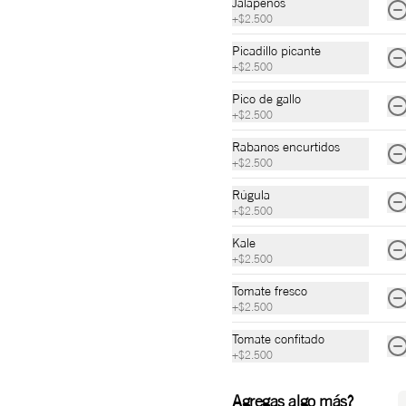
Jalapeños
+
$2.500
Picadillo picante
+
$2.500
Pico de gallo
Ensalada de Stracciatella
+
$2.500
Cogollo, rúcula , miel de naranja, 
carambolo, pollo en salmuera, queso 
Rabanos encurtidos
stracciatella, pan pizza, aceite de oliva, 
+
$2.500
sal y pimienta.
Rúgula
$37.000
+
$2.500
Kale
+
$2.500
Tomate fresco
+
$2.500
Peras Confitadas
Tomate confitado
Salsa bechamel, queso mozzarella, 
+
$2.500
queso azul, pera confitada, reducción 
de vinagre balsámico y nuez de Brasil 
garrapiñada.
Agregas algo más?