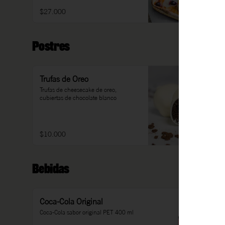
$27.000
Postres
Trufas de Oreo
Trufas de cheesecake de oreo, 
cubiertas de chocolate blanco
$10.000
Bebidas
Coca-Cola Original
Coca-Cola sabor original PET 400 ml