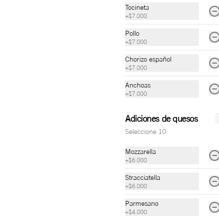
Tres quesos trufada
Tocineta
Queso mozzarella, queso bocconcino, 
+
$7.000
queso azul y miel trufada.
Pollo
+
$7.000
$29.000
Chorizo español
+
$7.000
Anchoas
Julia
+
$7.000
Pesto de albahaca, queso mozzarella, 
lascas de queso parmesano, jamón 
Adiciones de quesos
serrano y aceite trufado.
Seleccione 10
$29.000
Mozzarella
+
$6.000
Stracciatella
Matilde
+
$6.000
Pomodoro picante, queso mozzarella, 
salami, pepperoni, boconccino y 
Parmesano
picadillo de jalapeños, tomate y 
+
$4.000
cilantro.