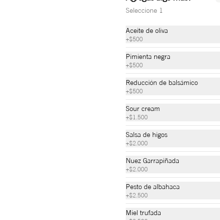
Seleccione 1
$27.000
Aceite de oliva
+
$500
Pimienta negra
+
$500
Trufas de Brownie
Reducción de balsámico
Trufas de brownie melcochudo con 
+
$500
azúcar pulverizada, rellenas con nuez 
garrapiñada.
Sour cream
+
$1.500
$6.000
Salsa de higos
+
$2.000
Nuez Garrapiñada
+
$2.000
Pesto de albahaca
+
$2.500
Coca-Cola Sin Azúcar
Coca-Cola sin azúcar PET 400 ml
Miel trufada