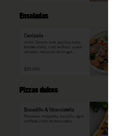
Ensaladas
Cenizada
Jamón Serrano, kale, espinaca baby, 
tomates cherry, nuez de Brasil, queso 
cenizado, reducción de vinagre 
balsámico, sal, pimienta, aceite de 
oliva.
$35.000
Pizzas dulces
Bocadillo & Stracciatella
Pomodoro, mozzarella, bocadillo, agrás 
confitado y tiras de stracciatella.