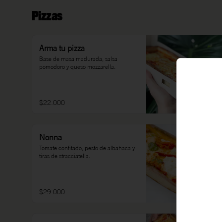
Pizzas
Arma tu pizza
Base de masa madurada, salsa 
pomodoro y queso mozzarella.
$22.000
Nonna
Tomate confitado, pesto de albahaca y 
tiras de stracciatella.
$29.000