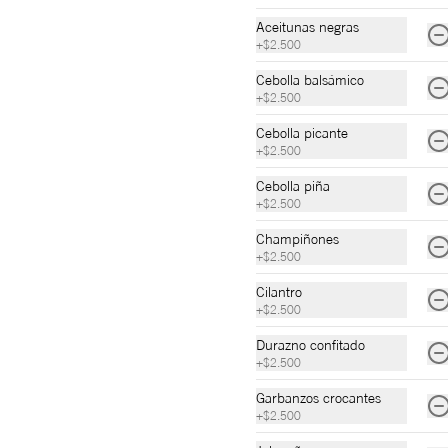
$36.000
Aceitunas negras
+
$2.500
Cebolla balsámico
+
$2.500
Cebolla picante
Pollo & Pesto
+
$2.500
Sánduche en pan pizza, salsa pesto, 
queso mozzarella, tomate confitado, 
Cebolla piña
pollo, rúcula, y aceite de oliva.
+
$2.500
Champiñones
$34.000
+
$2.500
Cilantro
+
$2.500
Pepperoni & Piña
Pan burbuja, salsa de queso brie, 
Durazno confitado
queso mozzarella, pepperoni, cebolla 
+
$2.500
caramelizada en piña, rugula y miel 
picante Oh Honey al gusto.
Garbanzos crocantes
+
$2.500
$32.000