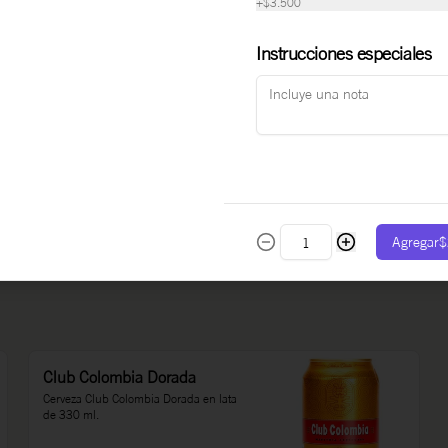
+
$3.500
Instrucciones especiales
$8.000
Agua Manantial con Gas
Agua manantial con Gas vidrio 330 ml
Agregar
$
$6.000
Club Colombia Dorada
Cerveza Club Colombia Dorada en lata 
de 330 ml.