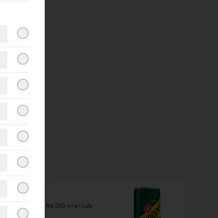
Ginger ale
Gaseosas Ginger Ale 269 ml en Lata