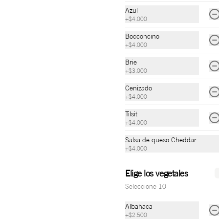
Azul
$30.000
+
$4.000
Bocconcino
+
$4.000
Brie
+
$3.000
Cenizado
+
$4.000
Tilsit
+
$4.000
Salsa de queso Cheddar
+
$4.000
Combo Margarita
Elige los vegetales
Pizza Margarita + bebida seleccionada 
Seleccione 10
+ trufas de brownie (x3), agua natural, 
agua con gas o gaseosa.
Albahaca
+
$2.500